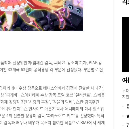
리
금하
스티
꼭 
스티
되었
드’
다!
국제
BI
아무
 출품되어 선정위원회(임채린 감독, 씨네21 김소미 기자, BIAF 김
가던
친 33개국 63편이 공식경쟁 각 부문에 선정됐다. 부문별로 단
며 
마 
여
J-
국 아카데미 수상 감독으로 베니스영화제 경쟁에 진출한 니나 간
im
무더
 ‘따개비’, △아카데미 수상 감독 토릴 코브 ‘엘리펀트’, △베를
애니
지만
제 경쟁작 2편 ‘사랑의 흔적’, ‘겨울의 담비’, △칸 감독주간
사라
온 
고,
 ‘소녀와 단지’, △‘인사이드 아웃2’ 픽사 애니메이터 마샤 엘스워
내 
아하
시원
부문 4회 진출한 정유미 감독 ‘파라노이드 키드’를 선정했다. 특히
대상
인까
미 감독과 배두나 배우가 목소리 참여한 작품으로 BIAF에서 세계
즈케
학을