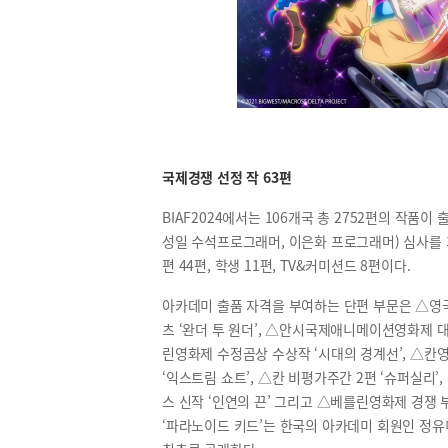
국제경쟁 선정 작 63편
BIAF2024에서는 106개국 총 2752편의 작품이
성일 수석프로그래머, 이은화 프로그래머) 심사를 거
편 44편, 학생 11편, TV&커미션드 8편이다.
아카데미 출품 자격을 부여하는 단편 부문은 △영
츠 ‘완더 투 원더’, △안시국제애니메이션영화제 대상
린영화제 수정곰상 수상작 ‘시대의 경계선’, △칸영화
‘익스트림 쇼트’, △칸 비평가주간 2편 ‘슈퍼실리’,
스 신작 ‘인연의 끈’ 그리고 △베를린영화제 경쟁 
‘파라노이드 키드’는 한국의 아카데미 회원인 정유