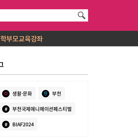
학부모교육강좌
그
생활·문화
부천
#
부천국제애니메이션페스티벌
#
BIAF2024