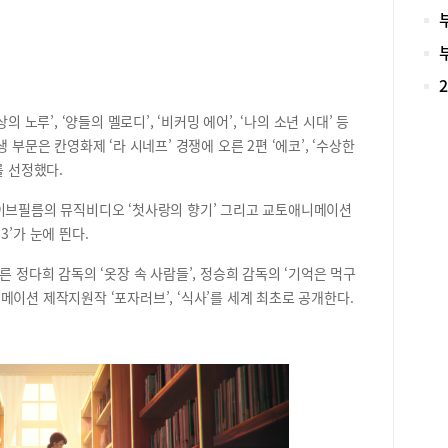
던 
서 
변에
로그
차 
미래
‘셰
한 
목소
관심
릴리
학 
 노루’, ‘양들의 멜로디’, ‘비커밍 에어’, ‘나의 소년 시대’ 등
지만
저 
 부문은 칸영화제 ‘라 시네프’ 경쟁에 오른 2편 ‘에코’, ‘수상한
을 
마을
를 선정했다.
녀를
루도
우’
위한
웨이브필름의 뮤직비디오 ‘첫사랑의 향기’ 그리고 교토애니메이션
기했
서관
’가 눈에 띈다.
스트
색 
총성
전시
른 정다희 감독의 ‘옷장 속 사람들’, 정승희 감독의 ‘기억은 먹구
항로
지식
애니메이션 제작지원작 ‘포자러브’, ‘식사’를 세계 최초로 공개한다.
황폐
의 
국제
차르
초청
하는
백화
도서
되고
운영
주눅
서관
가지
부 