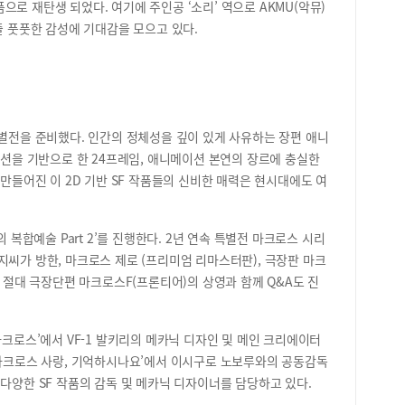
로 재탄생 되었다. 여기에 주인공 ‘소리’ 역으로 AKMU(악뮤)
서진
줄 풋풋한 감성에 기대감을 모으고 있다.
주기
디지
화하
영한
해 
지털
)’ 특별전을 준비했다. 인간의 정체성을 깊이 있게 사유하는 장편 애니
지털
이션을 기반으로 한 24프레임, 애니메이션 본연의 장르에 충실한
츠 
 만들어진 이 2D 기반 SF 작품들의 신비한 매력은 현시대에도 여
로 
첫걸
털 
 복합예술 Part 2’를 진행한다. 2년 연속 특별전 마크로스 시리
성하
지씨가 방한, 마크로스 제로 (프리미엄 리마스터판), 극장판 마크
클래
) 절대 극장단편 마크로스F(프론티어)의 상영과 함께 Q&A도 진
부터
해 
디지
마크로스’에서 VF-1 발키리의 메카닉 디자인 및 메인 크리에이터
월요
명 
 마크로스 사랑, 기억하시나요’에서 이시구로 노보루와의 공동감독
무료
다양한 SF 작품의 감독 및 메카닉 디자이너를 담당하고 있다.
천시