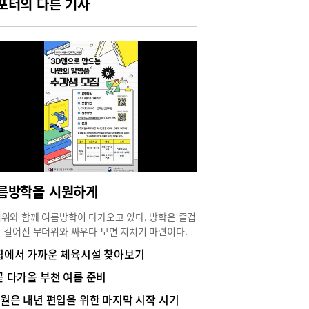
포터의 다른 기사
다. 축제의 자세한 내용은 부천국제애니메이션페
벌 누리집(www.biaf.or.kr)에서 확인할 수 있다.
봐야 할 추천작 7편제25회 부천국제애니메이션페
벌(BIAF2023)에서 꼭 봐야 할 추천작 7편이 공개
다. 추천작은 홍보대사 최예나의 추천작 ‘샌드랜
와 김성일 수석프로그래머의 추천작 ‘치킨 포 린
’를 포함한 올해 칸영화제, 베를린국제영화제, 안시
애니메이션영화제 수상작들이다.* 샌드랜드-
AF2023 홍보대사 최예나 추천작사막의 샌드랜드.
런 희망 없이 국왕의 핍박과 마물들의 횡포에 지쳐
 어느 날, 늙은 보안관 라오가 이대로는 못 살겠다
분연히 일어선다. ‘드래곤볼’, ‘닥터 슬럼프’ 토리야
아키라 만화 ‘샌드랜드’ 첫 번째 극장 애니메이션.
름방학을 시원하게
POP 최초로 멜론 차트 TOP100에 올린, ‘이마세
ase’가 주제가를 맡았다.* 치킨 포 린다!-안시국제
위와 함께 여름방학이 다가오고 있다. 방학은 즐겁
메이션영화제 장편 대상싱글맘 폴레트의 반지가
 길어진 무더위와 싸우다 보면 지치기 마련이다.
지고 범인은 고양이지만 애꿎게 딸 린다가 벌을 받
가족이 여름방학을 시원하고 알차게 보내기 위해 시
집에서 가까운 체육시설 찾아보기
 딸에게 상처를 준 것이 미안한 폴레트는 린다가 좋
도서관들이 다양한 프로그램을 내놓았다. 부천에서
는 치킨 요리로 화해를 시도하려 한다. BIAF2016
한 방학 보내기에 대해 알아보았다.어린이부터 성
곧 다가올 부천 여름 준비
 ‘손 없는 소녀’ 세바스티앙 로덴바흐의 신작.* 켄
지 도서관에서 시원하게부천시립도서관은 여름방
7월은 내년 편입을 위한 마지막 시작 시기
 왕국유람선 일주를 떠난 마이클 가족. 파도가 치
 맞아 어린이부터 성인까지 전 연령층이 도서관에