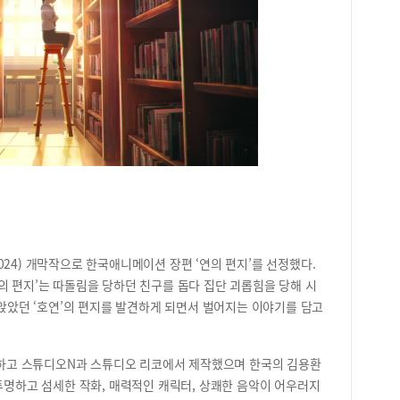
다.
있다
키 
진흥
를 
서 
월,
관이
가족
소)
한 
일 
견하
만드
안시
린이
즈니
운 
작품
아이
BI
커 
어공주
력과
‘주
전국
표작
공도
24) 개막작으로 한국애니메이션 장편 ‘연의 편지’를 선정했다.
공동
해는
의 편지’는 따돌림을 당하던 친구를 돕다 집단 괴롭힘을 당해 시
의 
문 
‘라
그램
 앉았던 ‘호연’의 편지를 발견하게 되면서 벌어지는 이야기를 담고
이터
다.
한다
는 
메이
신청
고 스튜디오N과 스튜디오 리코에서 제작했으며 한국의 김용환
한할
집에
 투명하고 섬세한 작화, 매력적인 캐릭터, 상쾌한 음악이 어우러지
도서