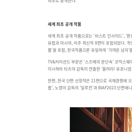
최초로 공개한다.
세계 최초 공개 작품
세계 최초 공개 작품으로는 ‘비스트 인사이드’, ‘환상의
유럽과 아시아, 미주 최신작 8편이 포함되었다. 학생
풀’을 포함, 한국작품으론 유일하게 ‘가여운 남자’
TV&커미션드 부문은 ‘스즈메의 문단속’ 코믹스
이시하라 타츠야 감독이 연출한 ‘울려라! 유포니엄 3
한편, 한국 단편 선정작은 21편으로 국제경쟁에 오
름’, 노영미 감독의 ‘일루전’과 BIAF2023 단편