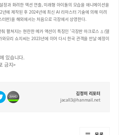
한 
F설정과 화려한 액션 연출, 미래형 아이돌의 모습을 애니메이션을
거나
02년에 제작된 후 2024년에 최신 AI 리마스터 기술에 의해 미려
45
스터판)을 해외에서는 처음으로 극장에서 상영한다.
물원
에서
춰 펼쳐지는 현란한 메카 액션이 특징인 ‘극장판 마크로스 Δ (델
운영
 카와모리 쇼지씨는 2023년에 이어 다시 한국 관객을 만날 예정이
계절
여름
한 
에 있습니다.
들이
포 금지>
다.
계절
함께
에는
과 
김정미 리포터
기 
jacall3@hanmail.net
아 
제로
사전
가능
목록