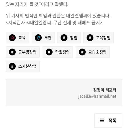
있는 자리가 될 것”이라고 말했다.
위 기사의 법적인 책임과 권한은 내일엘엠씨에 있습니다.
<저작권자 ©내일엘엠씨, 무단 전재 및 재배포 금지>
교육
부천
#
창업
#
교육창업
#
공부방창업
#
학원창업
#
교습소창업
#
소자본창업
김정미 리포터
jacall3@hanmail.net
목록