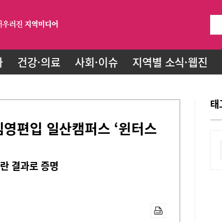
화
건강·의료
사회·이슈
지역별 소식·웹진
태
김영편입 일산캠퍼스 ‘윈터스
란 결과로 증명