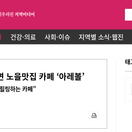
화
건강·의료
사회·이슈
지역별 소식·웹진
태
변 노을맛집 카페 ‘아레볼’
 힐링하는 카페”