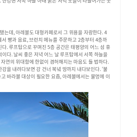
 한강변 서쪽 하늘 아래 붉은 저녁 노을이 타들어가는 곳
됐는데, 아레볼도 대형카페로서 그 위용을 자랑한다. 4
에서 빵과 음료, 브런치 메뉴를 주문하고 2층부터 4층까
진다. 루프탑으로 꾸며진 5층 공간은 태평양의 어느 섬 휴
적이다. 날씨 좋은 저녁 어느 날 루프탑에서 서쪽 하늘을
 자연의 위대함에 한없이 겸허해지는 마음도 들 법하다.
한강을 내려다보면 강 건너 북녘 땅까지 내다보인다. ‘불
 놓고 바라볼 대상이 필요한 요즘, 아레볼에서는 물멍에 이