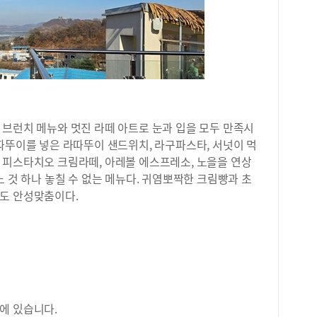
 브런치 메뉴와 멋진 라떼 아트로 눈과 입을 모두 만족시
따뚜이를 넣은 라따뚜이 샌드위치, 라구파스타, 서넛이 먹
 피스타치오 크림라떼, 아레볼 에스프레소, 노을을 연상
느 것 하나 놓칠 수 없는 메뉴다. 귀염뽀짝한 크림빵과 초
도 안성맞춤이다.
에 있습니다.