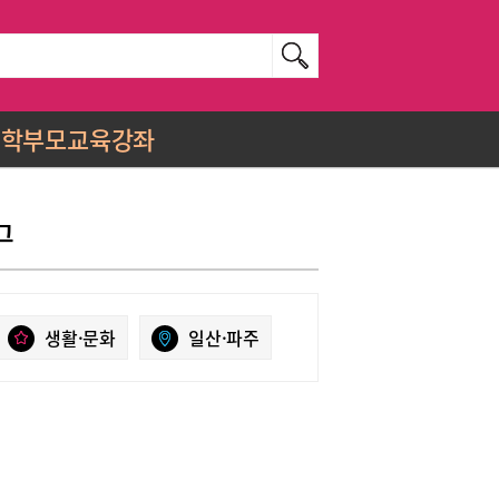
학부모교육강좌
그
생활·문화
일산·파주