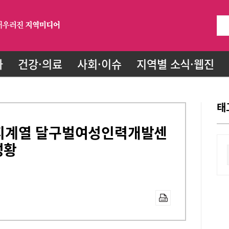
화
건강·의료
사회·이슈
지역별 소식·웹진
태
지계열 달구벌여성인력개발센
성황