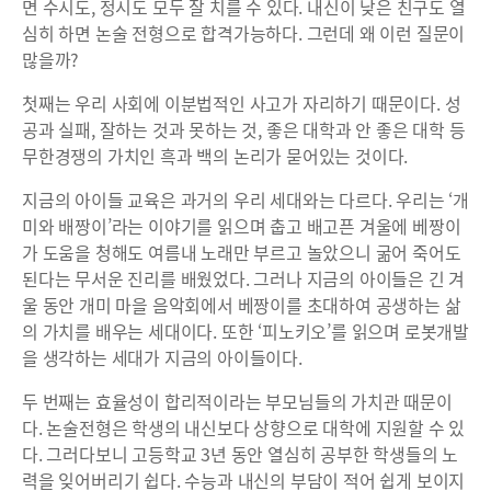
면 수시도, 정시도 모두 잘 치를 수 있다. 내신이 낮은 친구도 열
심히 하면 논술 전형으로 합격가능하다. 그런데 왜 이런 질문이
많을까?
첫째는 우리 사회에 이분법적인 사고가 자리하기 때문이다. 성
공과 실패, 잘하는 것과 못하는 것, 좋은 대학과 안 좋은 대학 등
무한경쟁의 가치인 흑과 백의 논리가 묻어있는 것이다.
지금의 아이들 교육은 과거의 우리 세대와는 다르다. 우리는 ‘개
미와 배짱이’라는 이야기를 읽으며 춥고 배고픈 겨울에 베짱이
가 도움을 청해도 여름내 노래만 부르고 놀았으니 굶어 죽어도
된다는 무서운 진리를 배웠었다. 그러나 지금의 아이들은 긴 겨
울 동안 개미 마을 음악회에서 베짱이를 초대하여 공생하는 삶
의 가치를 배우는 세대이다. 또한 ‘피노키오’를 읽으며 로봇개발
을 생각하는 세대가 지금의 아이들이다.
두 번째는 효율성이 합리적이라는 부모님들의 가치관 때문이
다. 논술전형은 학생의 내신보다 상향으로 대학에 지원할 수 있
다. 그러다보니 고등학교 3년 동안 열심히 공부한 학생들의 노
력을 잊어버리기 쉽다. 수능과 내신의 부담이 적어 쉽게 보이지