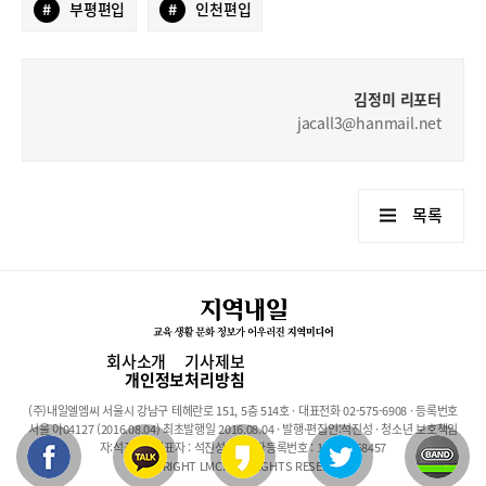
#
부평편입
#
인천편입
김정미 리포터
jacall3@hanmail.net
목록
회사소개
기사제보
개인정보처리방침
(주)내일엘엠씨 서울시 강남구 테헤란로 151, 5층 514호 · 대표전화 02-575-6908 · 등록번호
서울 아04127 (2016.08.04) 최초발행일 2016.08.04 · 발행·편집인:석진성 · 청소년 보호책임
자:석진성 · 대표자 : 석진성 · 사업자등록번호 : 101-86-68457
COPYRIGHT LMC. ALL RIGHTS RESERVED.