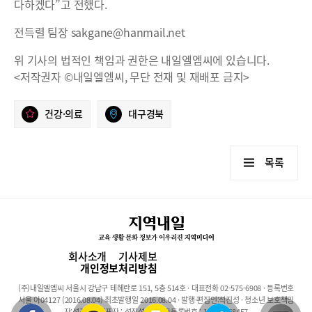
다하겠다”고 전했다.
전득렬 팀장 sakgane@hanmail.net
위 기사의 법적인 책임과 권한은 내일엘엠씨에 있습니다.
<저작권자 ©내일엘엠씨, 무단 전재 및 재배포 금지>
건강·의료
대구경북
목록
회사소개
기사제보
개인정보처리방침
(주)내일엘엠씨 서울시 강남구 테헤란로 151, 5층 514호 · 대표전화 02-575-6908 · 등록번호
서울 아04127 (2016.08.04) 최초발행일 2016.08.04 · 발행·편집인:석진성 · 청소년 보호책임
자:석진성 · 대표자 : 석진성 · 사업자등록번호 : 101-86-68457