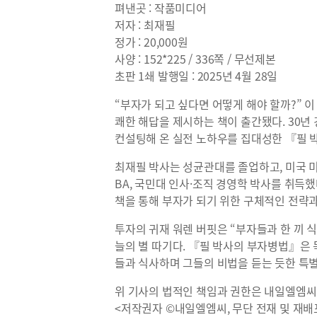
펴낸곳 : 작품미디어
저자 : 최재필
정가 : 20,000원
사양 : 152*225 / 336쪽 / 무선제본
초판 1쇄 발행일 : 2025년 4월 28일
“부자가 되고 싶다면 어떻게 해야 할까?” 이
쾌한 해답을 제시하는 책이 출간됐다. 30년
컨설팅해 온 실전 노하우를 집대성한 『필 
최재필 박사는 성균관대를 졸업하고, 미국 
BA, 국민대 인사·조직 경영학 박사를 취득
책을 통해 부자가 되기 위한 구체적인 전략과
투자의 귀재 워렌 버핏은 “부자들과 한 끼 
늘의 별 따기다. 『필 박사의 부자병법』은
들과 식사하며 그들의 비법을 듣는 듯한 특
위 기사의 법적인 책임과 권한은 내일엘엠씨
<저작권자 ©내일엘엠씨, 무단 전재 및 재배