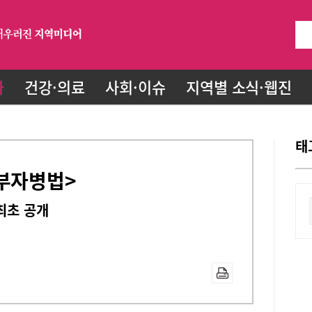
화
건강·의료
사회·이슈
지역별 소식·웹진
태
 부자병법>
최초 공개