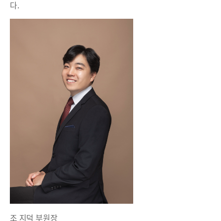
다.
조 지덕 부원장