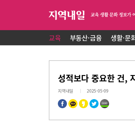
교육
부동산·금융
생활·문
성적보다 중요한 건,
지역내일
2025-05-09