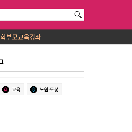
학부모교육강좌
그
교육
노원·도봉