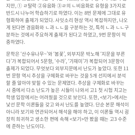
지만, ① ㄹ탈락 ②유음화 ③ㄹ의 ㄴ비음화로 유형을 3가지로
반드시 나누어 학습하기로 하였다. 이는 8번 문제에 그대로 유
형화하여 출제가 되었다. 사잇소리 현상 역시 복잡하지만, 나오
게 된다면 경음화와 ㄴ과 ㄴㄴ을 구분하는 것, 특히 ㄴ과 ㄴㄴ구
분하는 것에서 주요하게 출제가 된다고 하였고, 9번 문항이 적
중하였다.
문학은 ‘산수유나무~’와 ‘봄꽃’, 외부지문 박노해 ‘지문을 부른
다’가 복합되어서 5문항, ‘수라’, ‘가재미’가 복합되어 3문항이
출제가 되었다. 무엇보다 외부지문에서 난도가 높았다. 또한 11
번 문항 역시 추상을 구체화로 바꾸는 것을 5개 선지에서 분석
할 줄 알아야 맞힐 수 있는 문제였다. 추상을 구체화로 바꾸는
시 중에서 다소 난도가 높은 시들이 나와서 고1 첫 시험 치고는
학생 입장에서는 어려웠을 것으로 보인다. 또한, <보기>에서는
낯선 문학 이론들을 갖고 와서 난도를 높였다. 단순 본문 해석이
아니라 보기와 연관되어서 해석을 해야 하고, 이 이론들 역시 굉
장히 희귀하고 생소한 편에 속해 <보기>만 봤을 때는 고3 수준
에 준하는 난도이다.