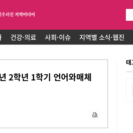
화
건강·의료
사회·이슈
지역별 소식·웹진
태
년 2학년 1학기 언어와매체