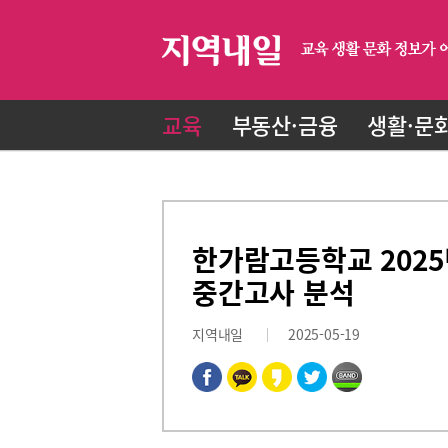
교육
부동산·금융
생활·문
한가람고등학교 2025
중간고사 분석
지역내일
2025-05-19