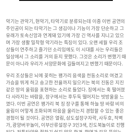
악기는 관악기, 현악기, 타악기로 분류되는데 이중 이번 공연의
주인공이 되는 타악기는 그 생김이나 기능이 가장 단순하고 그
유래가 토속신앙과 연계돼 있기에 가장 긴 역사를 지니고 있으
며 가장 생활 밀착형 악기라는 특징이 있다. 오랜 세월 우리 조
상들이 연주하고 즐기던 소리임에도 이 시대를 사는 우리들은
일상에서 그 소리를 거의 듣지 못했다. 그것은 소리가 변했기 때
문이 아니라 우리가 서양문화에 길들여지고 변했기 때문이다.
우리 조상들은 뇌에 꽂히는 꽹가리 음색을 천둥소리로 여겼고
가슴을 뛰게 하고 숭고한 전율까지 일으키는 북의 진동은 지진
같은 땅의 울림을 표현하는 소리로 들었다. 징에서는 훅 떨어졌
다 사라지는 바람을, 장구에서는 후두둑 떨어지는 빗방울을 느
꼈다. 이번 공연은 꽹가리 북 징 장구를 통해 하늘 땅 바람 비의
울림이 어떻게 조화되며 마음을 울리는지 경험할 수 있는 좋은
경험이 될 것이다. 공연은 열림, 삼도설장구자락, 사두호, 적벽
가, 광양버꾸놀이, 이부산류설장구 3인3색, 진도북놀이로 진행
된다. 전통타악을 접하기 쉽지 않은 환경, 향연과 같은 뜻있는