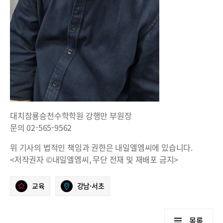
대치잠룡승천수학학원 강행만 부원장
문의 02-565-9562
위 기사의 법적인 책임과 권한은 내일엘엠씨에 있습니다.
<저작권자 ©내일엘엠씨, 무단 전재 및 재배포 금지>
교육
강남·서초
목록