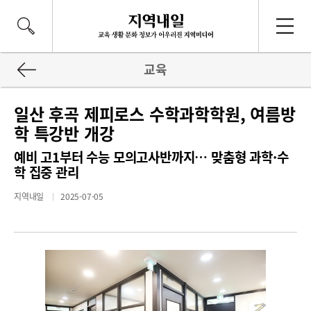
교육
일산 후곡 제피로스 수학과학학원, 여름방
학 특강반 개강
예비 고1부터 수능 모의고사반까지… 맞춤형 과학·수
학 집중 관리
지역내일
2025-07-05