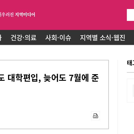
화
건강·의료
사회·이슈
지역별 소식·웹진
태
도 대학편입, 늦어도 7월에 준