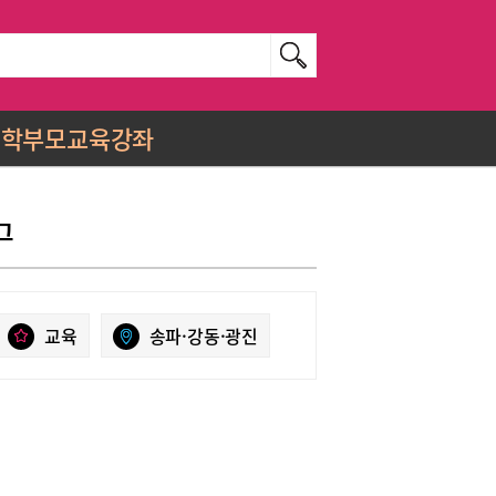
학부모교육강좌
그
교육
송파·강동·광진