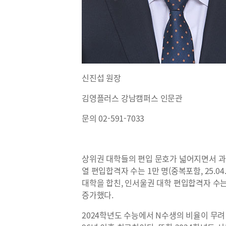
신진섭 원장
김영플러스 강남캠퍼스 인문관
문의 02-591-7033
상위권 대학들의 편입 문호가 넓어지면서 과거
열 편입합격자 수는 1만 명(중복포함, 25.0
대학을 합친, 인서울권 대학 편입합격자 수는 
증가했다.
2024학년도 수능에서 N수생의 비율이 무려 