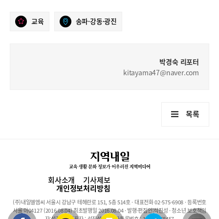
교육
송파·강동·광진
박경숙 리포터
kitayama47@naver.com
목록
회사소개
기사제보
개인정보처리방침
(주)내일엘엠씨 서울시 강남구 테헤란로 151, 5층 514호 · 대표전화 02-575-6908 · 등록번호
서울 아04127 (2016.08.04) 최초발행일 2016.08.04 · 발행·편집인:석진성 · 청소년 보호책임
자:석진성 · 대표자 : 석진성 · 사업자등록번호 : 101-86-68457