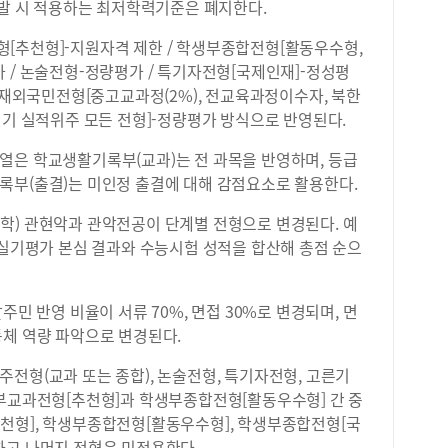
선발 시 적용하는 최저학력기준은 폐지한다.
[추천형]-지원자격 제한 / 학생부종합전형[활동우수형,
 / 논술전형-정량평가 / 특기자전형[국제인재]-정성평
/ 재외국민전형[중고교과정(2%), 전교육과정이수자, 북한
실기 실적위주 모든 전형]-정량평가 방식으로 반영된다.
열은 학교생활기록부(교과)는 전 과목을 반영하며, 등급
록부(출결)는 미인정 출결에 대해 감점요소로 활용한다.
학) 관현악과 관악전공이 단계별 전형으로 변경된다. 예
 실기평가 본심 결과와 수능시험 성적을 합산해 총점 순으
주민 반영 비율이 서류 70%, 면접 30%로 변경되며, 면
동체 역량 파악으로 변경된다.
전형(교과 또는 종합), 논술전형, 특기자전형, 고른기
생부교과전형[추천형]과 학생부종합전형[활동우수형] 간 중
천형], 학생부종합전형[활동우수형], 학생부종합전형[국
하고 나머지 전형은 미적용한다.