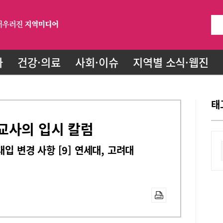
화
건강·의료
사회·이슈
지역별 소식·웹진
태
교사의 입시 칼럼
입 변경 사항 [9] 연세대, 고려대