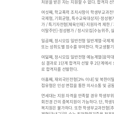
처분을 받은 자는 지원할 수 없다. 합격자 
여섯째, 학교폭력 조치사항이 학생부교과전형
국제형, 기회균형, 특수교육대상자]-정성평가
가 / 특기자전형[체육인재]-지원자격 제한 
이탈주민]-정성평가 / 정시모집[수능위주, 
일곱째, 정시모집 일반전형 일반계열·국제계
또는 성취도별 점수를 부여한다. 학교생활기
여덟째, 정시모집 일반전형 예능계열(음악대
심 결과로 1단계 합격자 선발 후 2단계에서
로 합격자를 선발한다.
아홉째, 재외국민전형[2% 이내] 및 북한이탈
접유형은 인성 면접을 통한 의사소통 및 공
연세대는 지원 자격을 만족할 경우 학생부위주
회전경 간의 중복지원이 가능하다. 단, 학
복지원은 불가하다. 또한 학생부교과전형[추
제형(국내고)]은 수능 최저학력기준을 적용