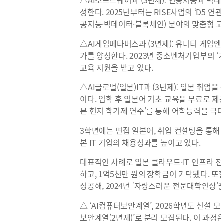
△AI소프트웨어과 (3년제)⁚ 인공지능과 빅
성한다. 2025년부터는 RISE사업의 ‘D5
공지능·빅데이터·블록체인) 분야의 맞춤형 
△AI게임메타버스과 (3년제)⁚ 유니티 게임엔
가를 양성한다. 2023년 중소벤처기업부의 
교육 지원을 받고 있다.
△AI글로벌(일본)IT과 (3년제)⁚ 일본 취
이다. 입학 후 일본어 기초 교육을 무료로 제
본 현지 학기제 연수’를 통해 어학능력을 극
3학년에는 면접 일본어, 취업 컨설팅을 통해
본 IT 기업의 채용성과를 높이고 있다.
대표적인 사례로 일본 클라우드·IT 인프라 전
하고, 1억5천만 원의 장학금이 기탁됐다. 또
성공해, 2024년 ‘자랑스러운 전문대학인상’
△ ‘AI컴퓨터보안계열’, 2026학년도 신설 
보안계열(2년제)’로 분리 모집된다. 이 과