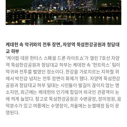
케데헌 속 악귀와의 전투 장면, 자양역 뚝섬한강공원과 청담대
교 하부
‘케이팝 데몬 헌터스 스페셜 드론 라이트쇼’가 열린 7호선 자양
역 뚝섬한강공원과 청담대교 하부는 케데헌 속 ‘헌트릭스’ 팀이
악귀와 전투를 벌였던 장소이다. 한강을 가로지르는 지하철 위
에서 박진감 넘치는 전투 장면이 화제가 됐다. 자양역 뚝섬한강
공원과 청담대교 하부 일대는 시민들이 발길이 끊이지 않는 명
소지만, 최근에는 케데헌의 인기에 힘입어 외국인 관광객이 눈
에 띄게 늘었다. 참고로 뚝섬한강공원은 수변광장, 장미정원, 음
악분수가 있고 여름에는 수영장이, 겨울에는 눈썰매장 등이 운
영된다.