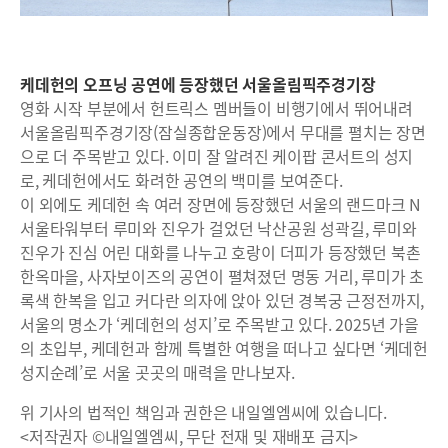
케데헌의 오프닝 공연에 등장했던 서울올림픽주경기장
영화 시작 부분에서 헌트릭스 멤버들이 비행기에서 뛰어내려
서울올림픽주경기장(잠실종합운동장)에서 무대를 펼치는 장면
으로 더 주목받고 있다. 이미 잘 알려진 케이팝 콘서트의 성지
로, 케데헌에서도 화려한 공연의 백미를 보여준다.
이 외에도 케데헌 속 여러 장면에 등장했던 서울의 랜드마크 N
서울타워부터 루미와 진우가 걸었던 낙산공원 성곽길, 루미와
진우가 진심 어린 대화를 나누고 호랑이 더피가 등장했던 북촌
한옥마을, 사자보이즈의 공연이 펼쳐졌던 명동 거리, 루미가 초
록색 한복을 입고 커다란 의자에 앉아 있던 경복궁 근정전까지,
서울의 명소가 ‘케데헌의 성지’로 주목받고 있다. 2025년 가을
의 초입부, 케데헌과 함께 특별한 여행을 떠나고 싶다면 ‘케데헌
성지순례’로 서울 곳곳의 매력을 만나보자.
위 기사의 법적인 책임과 권한은 내일엘엠씨에 있습니다.
<저작권자 ©내일엘엠씨, 무단 전재 및 재배포 금지>