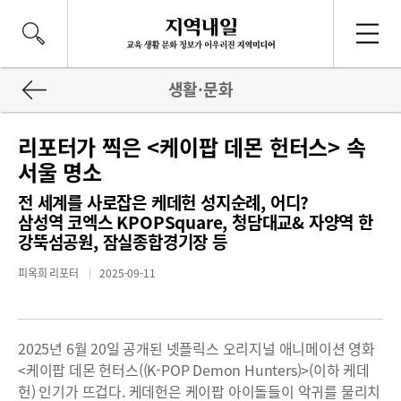
생활·문화
리포터가 찍은 <케이팝 데몬 헌터스> 속
서울 명소
전 세계를 사로잡은 케데헌 성지순례, 어디?
삼성역 코엑스 KPOPSquare, 청담대교& 자양역 한
강뚝섬공원, 잠실종합경기장 등
피옥희 리포터
2025-09-11
2025년 6월 20일 공개된 넷플릭스 오리지널 애니메이션 영화
<케이팝 데몬 헌터스((K-POP Demon Hunters)>(이하 케데
헌) 인기가 뜨겁다. 케데헌은 케이팝 아이돌들이 악귀를 물리치