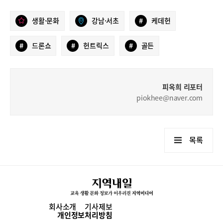
생활·문화
강남·서초
#
케데헌
#
드론쇼
#
헌트릭스
#
골든
피옥희 리포터
piokhee@naver.com
목록
회사소개
기사제보
개인정보처리방침