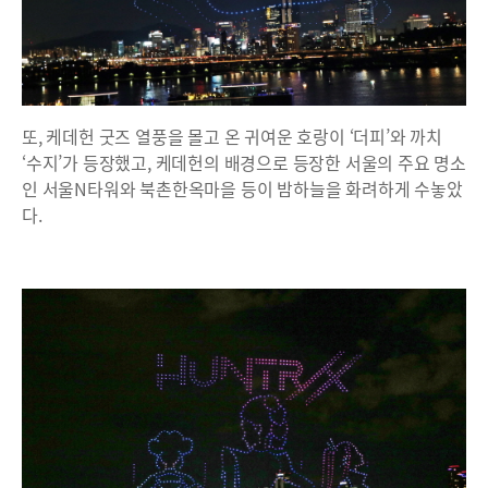
또, 케데헌 굿즈 열풍을 몰고 온 귀여운 호랑이 ‘더피’와 까치
‘수지’가 등장했고, 케데헌의 배경으로 등장한 서울의 주요 명소
인 서울N타워와 북촌한옥마을 등이 밤하늘을 화려하게 수놓았
다.