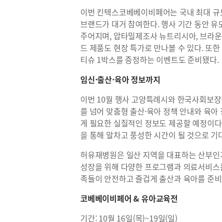
이번 킨텍스코베베이비페어는 국내 최대 규모
브랜드가 대거 참여한다. 행사 기간 동안 유모
주어지며, 압타밀제조사 뉴트리시아, 브라운
드 제품도 현장 특가로 만나볼 수 있다. 또
티슈 1박스를 증정하는 이벤트도 준비됐다.
임신·출산·육아 정보까지
이번 10월 행사 고양특례시와 한국사회보장
를 넘어 맞춤형 출산·육아 정책 안내와 육아 
게 필요한 실질적인 정보도 제공할 예정이다
을 통해 알차고 풍성한 시간이 될 것으로 기
허유재병원은 일산 지역을 대표하는 산부인과
성장을 위해 다양한 프로그램과 의료서비스를
족들이 안전하고 즐겁게 출산과 육아를 준비
코베베이비페어 & 유아교육전
기간: 10월 16일(목)~19일(일)