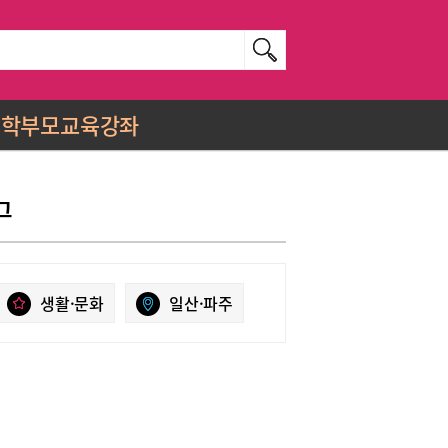
학부모교육강좌
그
생활·문화
일산·파주