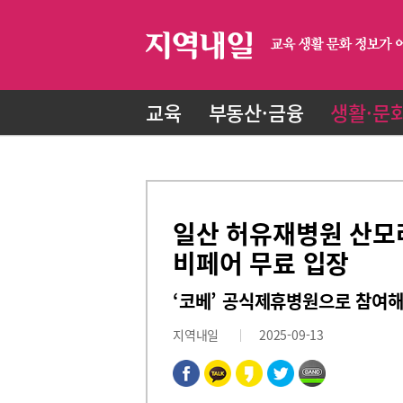
교육
부동산·금융
생활·문
일산 허유재병원 산모라
비페어 무료 입장
‘코베’ 공식제휴병원으로 참여해
지역내일
2025-09-13