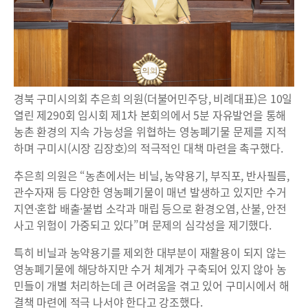
경북 구미시의회 추은희 의원(더불어민주당, 비례대표)은 10일
열린 제290회 임시회 제1차 본회의에서 5분 자유발언을 통해
농촌 환경의 지속 가능성을 위협하는 영농폐기물 문제를 지적
하며 구미시(시장 김장호)의 적극적인 대책 마련을 촉구했다.
추은희 의원은 “농촌에서는 비닐, 농약용기, 부직포, 반사필름,
관수자재 등 다양한 영농폐기물이 매년 발생하고 있지만 수거
지연·혼합 배출·불법 소각과 매립 등으로 환경오염, 산불, 안전
사고 위험이 가중되고 있다”며 문제의 심각성을 제기했다.
특히 비닐과 농약용기를 제외한 대부분이 재활용이 되지 않는
영농폐기물에 해당하지만 수거 체계가 구축되어 있지 않아 농
민들이 개별 처리하는데 큰 어려움을 겪고 있어 구미시에서 해
결책 마련에 적극 나서야 한다고 강조했다.