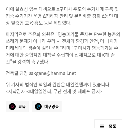
이에 실효성 있는 대책으로 ∆구미시 주도의 수거체계 구축 및
집중 수거기간 운영 ∆집하장 관리 및 분리배출 강화 ∆농민 대
상 맞춤형 교육·홍보 등을 제안했다.
마지막으로 추은희 의원은 “영농폐기물 문제는 단순한 농촌의
쓰레기 문제가 아니라 우리 시 전체의 환경과 안전, 더 나아가
미래세대의 생존이 걸린 문제”라며 “구미시가 영농폐기물 수
거에 대한 종합적인 대책을 수립하여 선제적으로 대응해 줄
것”을 강력히 촉구했다.
전득렬 팀장 sakgane@hanmail.net
위 기사의 법적인 책임과 권한은 내일엘엠씨에 있습니다.
<저작권자 ©내일엘엠씨, 무단 전재 및 재배포 금지>
교육
대구경북
목록