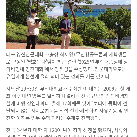
대구 영진전문대학교(총장 최재영) 무인항공드론과 재학생들
로 구성된 ‘백호날다’팀이 최근 열린 ‘2025년 부산대총장배 창
의비행체 경진대회’에서 장려상을 수상했다. 전문대학으로는
유일하게 본선에 올라 의미 있는 성과를 거둔 것이다.
지난달 29~30일 부산대학교가 주최한 이 대회는 2009년 첫 개
최 이후 매년 임무를 달리하며 열리는 전국 규모의 창의비행체
설계·비행 경연대회다. 올해 17회째를 맞아 ‘로터에 동력이 전
달되지 않는 자이로콥터를 직접 설계·제작하여 자유기동 및 안
전한 이착륙 임무 수행’이라는 주제로 진행됐다.
전국 2·4년제 대학 약 120여 팀이 참가 신청을 했으며, 서류와