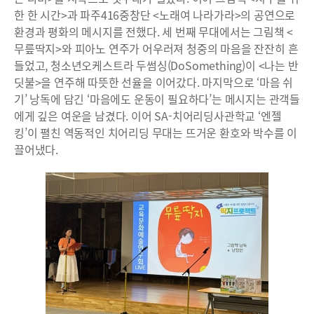
한 한 시간>과 파주416중창단 <노래여 나라가라>의 공연으로
환경과 평화의 메시지를 전했다. 세 번째 무대에서는 그림책 <
무릎딱지>와 피아노 연주가 어우러져 청중의 마음을 잔잔히 흔
들었고, 청소년오케스트라 두썸싱(DoSomething)이 <나는 반
딧불>을 연주해 따뜻한 선율을 이어갔다. 마지막으로 ‘마음 쉬
기’ 낭독에 담긴 ‘마음에도 운동이 필요하다’는 메시지는 관객들
에게 깊은 여운을 남겼다. 이어 SA-치어리딩사관학교 ‘엔젤
킹’이 펼친 역동적인 치어리딩 무대는 뜨거운 환호와 박수를 이
끌어냈다.