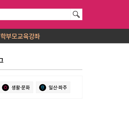
학부모교육강좌
그
생활·문화
일산·파주