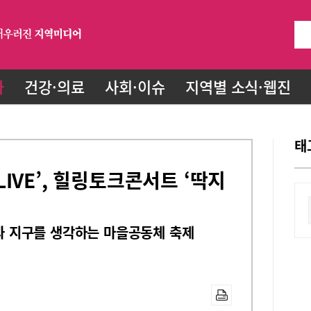
화
건강·의료
사회·이슈
지역별 소식·웹진
태
IVE’, 힐링토크콘서트 ‘딱지
경과 지구를 생각하는 마을공동체 축제