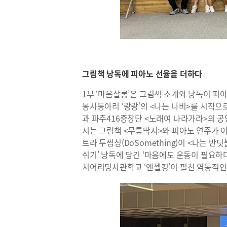
그림책 낭독에 피아노 선율을 더하다
1부 ‘마음살롱’은 그림책 소개와 낭독이 피
봉사동아리 ‘랑랑’의 <나는 나비>를 시작으로
과 파주416중창단 <노래여 나라가라>의 공
서는 그림책 <무릎딱지>와 피아노 연주가 
트라 두썸싱(DoSomething)이 <나는 
쉬기’ 낭독에 담긴 ‘마음에도 운동이 필요하다
치어리딩사관학교 ‘엔젤킹’이 펼친 역동적인