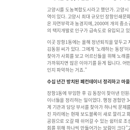
고양시를 도농복합도시라고 했던가. 고양시
역이 있다. 고양시 최대 규모인 장항인쇄문화
온 자연부락과 농경지에, 2000여 개의 중
의 택지개발로 인구가 급속도로 유입되고 
이곳 장항1동에는 올해 정년퇴직을 앞두고 지
김동원 씨가 있다. 그에게 ‘노래하는 동장’
찾아가 사회를 보고 어르신들을 위해 노래를
가까워지면 많은 이야기를 듣게 됩니다. 어
인지 파악하는 거죠.”
수십 년간 방치된 폐컨테이너 정리하고 마을
장항1동에 부임한 후 김 동장이 찾아낸 민원
이너들을 정리하는 일이었다. 행정 경험만 
계 기관과 담당 부서를 찾아가 하나씩 문제
진 자리에는 현재 보도블록이 새로 깔리고 
공원으로 오갈 때 쉬어갈 수 있는 쉼터로 조
회를 위해 하나씩 만들어가는 보람이 크다”