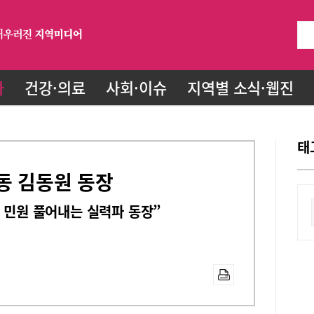
화
건강·의료
사회·이슈
지역별 소식·웹진
태
동 김동원 동장
며 민원 풀어내는 실력파 동장”