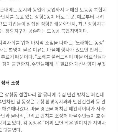
 관내에는 도시와 농업에 공업까지 더해진 도농공 복합지
단지를 품고 있는 장항1동이 바로 그곳. 예로부터 내려
소규모 기업들이 밀집된 장항인쇄문화단지, 최근 장항지구
있는 장항지구가 공존하는 도농공 복합지역이다.
역사회를 위해 마지막 소임을 다하는, ‘노래하는 동장’
이라는 별명이 붙은 이유는 마을에 행사가 있으면 언제든
 부르기 때문이다. “노래를 불러드리며 마을 어르신들과
떤 점이 불편한지, 주민들에게 꼭 필요한 개선사항이 무엇
 쉼터 조성
은 장항동 섬말다리 앞 공터에 수십 년간 방치된 폐컨테
34년차인 김 동장은 구청 환경녹지과와 안전건설과 등 관
를 해결해나갔다. 마을 경관을 해치던 폐컨테이너가 사라
화단과 울타리, 그리고 벤치를 조성해 마을주민들이 호수
성되고 있다. 김 동장은 “어찌 보면 작은 일이지만 지역사
고 덧붙였다.