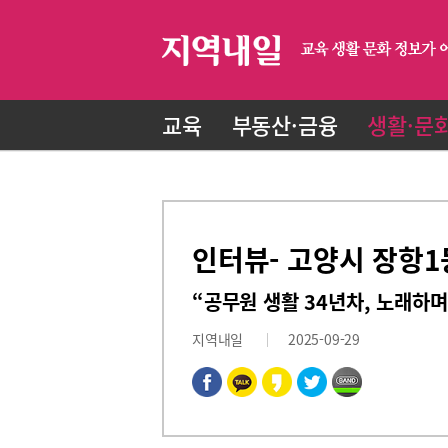
교육
부동산·금융
생활·문
인터뷰- 고양시 장항1
“공무원 생활 34년차, 노래하
지역내일
2025-09-29