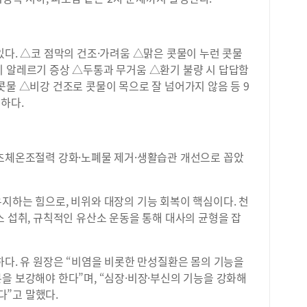
있다. △코 점막의 건조·가려움 △맑은 콧물이 누런 콧물
기 알레르기 증상 △두통과 무거움 △환기 불량 시 답답함
콧물 △비강 건조로 콧물이 목으로 잘 넘어가지 않음 등 9
요하다.
기초체온조절력 강화·노폐물 제거·생활습관 개선으로 꼽았
지하는 힘으로, 비위와 대장의 기능 회복이 핵심이다. 천
소 섭취, 규칙적인 유산소 운동을 통해 대사의 균형을 잡
하다. 유 원장은 “비염을 비롯한 만성질환은 몸의 기능을
을 보강해야 한다”며, “심장·비장·부신의 기능을 강화해
”고 말했다.