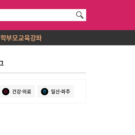
학부모교육강좌
그
건강·의료
일산·파주