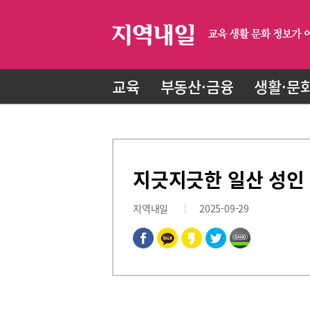
교육
부동산·금융
생활·문
지긋지긋한 일산 성인 
지역내일
2025-09-29