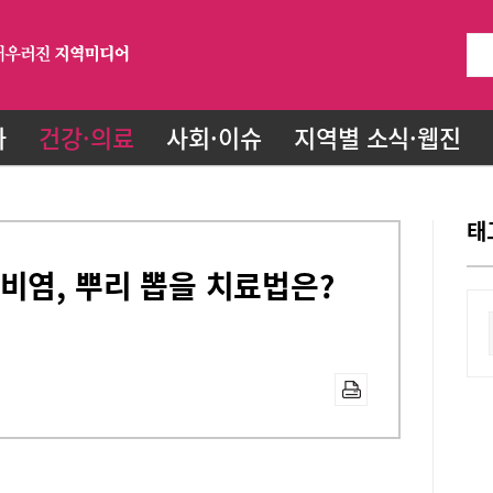
화
건강·의료
사회·이슈
지역별 소식·웹진
태
비염, 뿌리 뽑을 치료법은?