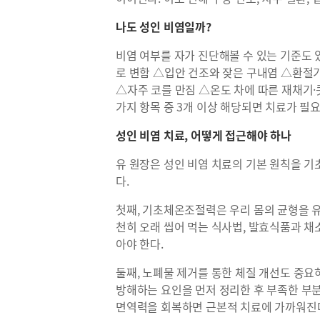
나도 성인 비염일까?
비염 여부를 자가 진단해볼 수 있는 기준도 
로 변함 △입안 건조와 잦은 구내염 △환절
△자주 코를 만짐 △온도 차에 따른 재채기·
가지 항목 중 3개 이상 해당되면 치료가 필
성인 비염 치료, 어떻게 접근해야 하나
유 원장은 성인 비염 치료의 기본 원칙을 
다.
첫째, 기초체온조절력은 우리 몸의 균형을 유
천히 오래 씹어 먹는 식사법, 발효식품과 채
아야 한다.
둘째, 노폐물 제거를 통한 체질 개선도 중요
방해하는 요인을 먼저 정리한 후 부족한 부분
면역력을 회복하면 근본적 치료에 가까워진다