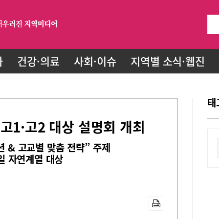
화
건강·의료
사회·이슈
지역별 소식·웹진
태
고1·고2 대상 설명회 개최
션 & 고교별 맞춤 전략” 주제
4일 자연계열 대상