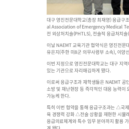
대구 영진전문대학교(총장 최재영) 응급구조과가
al Association of Emergency Medic
전 외상처치술(PHTLS), 전술적 응급처치술
이날 NAEMT 교육기관 협약식은 영진전문대
유은지(주한 미8군 의무사령부 소속), 이양
이번 지정으로 영진전문대학교는 대구 지역에
있는 기관으로 자리매김하게 됐다.
이로써 응급구조과 재학생들은 NAEMT 공인
소방 및 재난현장 등 즉각적인 대응 능력이
가능케 한다.
특히 이번 협약을 통해 응급구조과는 △국제
육 경쟁력 강화 △전술 상황을 재현한 시뮬
응급의료체계와 특수 임무 분야까지 활용 가
게 됐다.