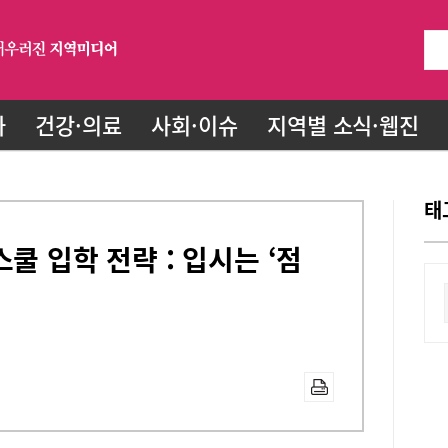
화
건강·의료
사회·이슈
지역별 소식·웹진
태
쿨 입학 전략 : 입시는 ‘점