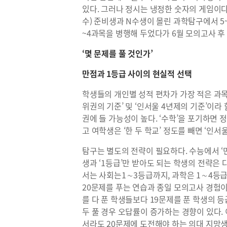
있다. 그러나 정시는 냉정한 숫자의 게임이다.
수) 준비생과 N수생이 몰린 과학탐구에서 5
~4과목을 병행해 두었다가 6월 모의고사 후
‘몇 문제를 풀 것인가’
만점과 1등급 사이의 현실적 선택
학생들의 개인별 성적 편차가 가장 적은 과목은
위권의 기준’ 및 ‘인서울 4년제의 기준’이라
권에 들 가능성이 높다. ‘수학’을 포기하면
고 여학생은 ‘한 두 학교’ 정도를 빼면 ‘인서
탐구는 별도의 전략이 필요하다. 수능에서 ‘만
생과 ‘1등급’만 받아도 되는 학생의 전략은
서는 사회는1∼3등급까지, 과학은 1∼4등급
20문제를 푸는 연습과 종일 모의고사 경험이
를 다 푼 학생들보다 19문제를 푼 학생의 등
두 풀 경우 오답률이 증가하는 경향이 있다.
서라도 20문제에 도전해야 하는 의대 지망생