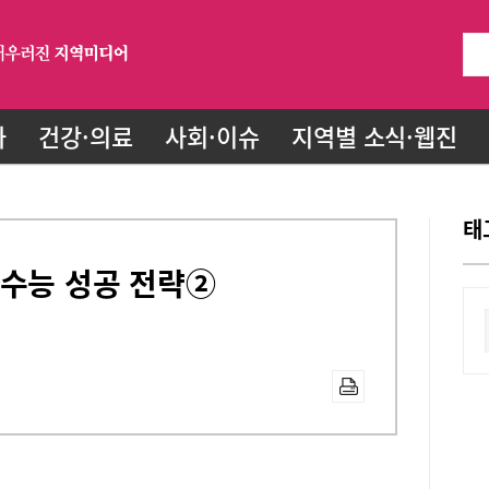
화
건강·의료
사회·이슈
지역별 소식·웹진
태
 수능 성공 전략②