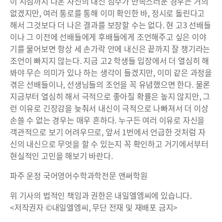
이 시점까지 나온 자신의 내신 점수가 만족스러운 경우는 거의
없겠지만, 여러 통로를 통해 이미 확인한 바, 정시로 돌린다고
해서 그것보다 더 나은 결과를 보장할 수는 없다. 현 고3 선배들
이나 그 이전에 선배들에게 후배들에게 조언해주고 싶은 이야
기를 물어보면 항상 세 손가락 안에 내신은 끝까지 잘 챙기라는
조언이 빠지지 않는다. 지금 고2 학생들 입장에서 더 열심히 해
봐야 무슨 의미가 있나 하는 생각이 들겠지만, 이미 같은 과정을
겪은 선배들이나, 선생님들의 조언을 꼭 유념했으면 한다. 물론
지금부터 열심히 해서 극적으로 좋아질 확률은 높지 않지만, 그
런 이유로 긴장감을 늦춰서 내신이 극적으로 나빠져서 더 이상
손쓸 수 없는 경우는 매우 흔하다. 누구든 여러 이유로 자신을
객관적으로 보기 어려우므로, 앞서 1번에서 언급한 것처럼 자
신의 내신으로 무엇을 할 수 있는지 꼭 확인하고 거기에서부터
현실적인 고민을 해보기 바란다.
파주 운정 국어영어수학과학전문 앤써학원
위 기사의 법적인 책임과 권한은 내일엘엠씨에 있습니다.
<저작권자 ©내일엘엠씨, 무단 전재 및 재배포 금지>