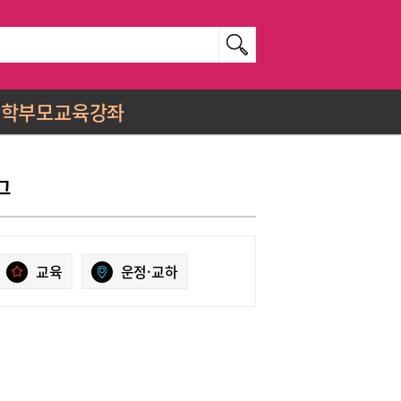
학부모교육강좌
그
교육
운정·교하