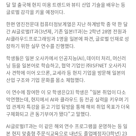
달 말 출국해 현지 미용 트렌드와 뷰티 산업 기술을 배우는 등
글로벌 감각을 키울 예정이다.
한편 영진전문대 컴퓨터정보계열은 지난 하계방학 중 약 한 달
간 AI글로벌IT과(3년제, 기존 일본IT과)는 2학년 28명 전원과
AI클라우드프로그래밍과 1명을 일본에 파견, 글로벌 인재로 성
장하기 위한 실무 연수를 진행했다.
학생들은 일본 오사카에서 인공지능(AI), 데이터 처리, 머신러
닝 등을 일본어로 학습하고, 협약 기업인 ㈜ISFNET 오사카지
사 견학에 이어 오므론, 교세라 등 현지 기업을 방문해 일본의
산업 구조와 기업 문화를 몸소 체험했다.
이 연수에 참여한 이 모 학생은(23) 학생은 "일본 취업이 다소
막연했는데, 현지에서 AI와 클라우드 등 전공 실력을 키우며 기
업 관계자 특강을 듣고 기업 탐방을 통해 해외 취업 목표가 더욱
구체화되고 큰 동기부여가 됐다"고 말했다.
AI글로벌IT과는 이 같은 해외 연수 프로그램을 운영하는 등 일
본 현지 맞춤형 주문식교육으로 내년도 졸업예정자(3학년) 23