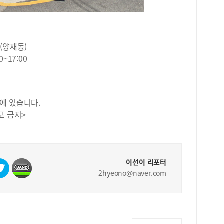
를 
응시
자 
20
 (양재동)
만점
14
~17:00
변별
14
명으
다.
에 있습니다.
다.
포 금지>
남학
78
한다
였다
로 
이선이 리포터
년도
2hyeono@naver.com
<2
사회
탐구
로 