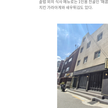
솥밥 외의 식사 메뉴로는 1인용 전골인 ‘매콤
치킨 가라아게와 새우튀김도 있다.