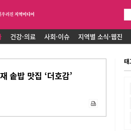
화
건강·의료
사회·이슈
지역별 소식·웹진
태
재 솥밥 맛집 ‘더호감’