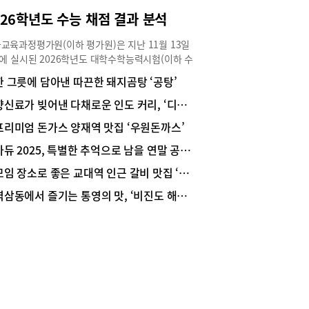
모토로 한다. 이곳의 핵심은 ‘24시간 운영에도 일정
026학년도 수능 채점 결과 분석
품질’을 유지하는 독창적인 시스템이다. 최 셰프는
하게 짜인 주방 인력 로테이션과 함께 육수, 짜장,
교육과정평가원(이하 평가원)은 지난 11월 13일
육 등의 베이스를 시간대별로 ‘리셋 또는 보충’하
)에 실시된 2026학년도 대학수학능력시험(이하 수
엄격한 관리 시스템을 통해 언제 찾아와도 똑같은
 채점 결과를 12월 4일에 발표했고, 다음날인 12월
한 그릇에 담아낸 따끈한 돼지곰탕 ‘공탕’
 제공한다고 자신한다. 식자재는 최 셰프가 일주일
 수험생들에게 성적을 통지했다. 아울러 수험생 진
두 번 정도 가락시장에 나가 직접 구입하고, 기본 반
지도를 위해 ‘영역/과목별 등급 구분 표준점수 및 도
향신료가 빚어낸 다채로운 인도 커리, ‘디얄로’
 짜조이도 손수 만든다. 합리적인 가격의 런치 코
포’ 자료도 공개했다. 2026학년도 수능은 특히 영
인기시그니처 메뉴인 ‘팔보채(55,000원, 80,000
프리미엄 돈가스 양재역 맛집 ‘우원돈까스’
영역이 상당히 어려웠고, 평가원은 “영어 영역 난이
’는 해삼, 새우 등 고급 식재료를 각각 볶아낸 후 육
 관련해 절대평가 체계에서 요구되는 적정 난이도
아듀 2025, 특별한 추억으로 남을 연말 공연·전시
 녹말 물로 마무리하여 걸쭉하면서도 농후한 풍미
학습 부담 완화에 부합하지 못했다는 지적을 무겁게
일품이다. ‘해물누룽지탕(60,000원, 80,000원)’ 또
모임 장소로 좋은 교대역 인근 갈비 맛집 ‘희열’
들이며, 수험생, 학부모 여러분께 심려를 끼쳐드린
바삭한 누룽지와 풍성한 해산물이 어우러져 깊고 진
깊이 사과드린다”고 사과문을 발표한 바 있다. 영역
역삼동에서 즐기는 통영의 맛, ‘비진도 해물뚝배기’
풍미를 자랑한다. 여기에 짜장면, 짬뽕, 탕수육으로
표준점수 등급 컷, 영역별 만점자 수 등을 살펴봤다.
되는 &apos;삼대장&apos; 역시 단순한 식사 메
: 한국교육과정평가원 ‘2026학년도 수능 채점 결
 넘어 ‘공리’만의 조리 동선과 보온 기술이 적용되
발표자료’, ‘2026학년도 수능 등급구분 점수 & 표준
 일반 식당과는 달리 시간이 지나도 신선함과 바삭
’, ‘2026학년도 수능 표준점수 도수분포’수능 응시
 오래 유지하는 특화된 맛을 선사한다.이외에도 특
493,896명, 재학생 333,102명, 졸업생 등
리, 런치코스(A·B), 코스요리(매·난·국·죽), 샥스핀,
0,794명2026학년도 수능에 응시한 수험생은
, 소고기·돼지고기 등과 각종 식사(8,000원부터)
3,896명으로 재학생은 333,102명, 졸업생과 검정
준비돼 있다. 현재 25주년 할인이벤트도 진행 중이
 합격자 등은 160,794명이었다. 영역별 응시자 수