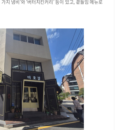
 가지 냄비’와 ‘버터치킨커리’ 등이 있고, 곁들임 메뉴로
다.
는 
짬뽕
영역
험할
탐구
시간
국어
5시 
영역
비율
었다
통계
<2
현황
택한
가장
Ⅰ을
택한
중 
만 
시한
(9
과목
황>
현황