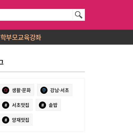
학부모교육강좌
그
생활·문화
강남·서초
#
서초맛집
#
솥밥
#
양재맛집