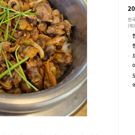
을 
2
한 
정교
한국
탕수
(목
는 
능)
맛을
5일
에 
학 
찬인
수분
스 
어 
원)
도와
수와
와 
가 
받아
한 
점 
한 
별 
대표
참고
뉴를
과 
어,
점수
함을
자 
선요
16
관자
49
가 
고시