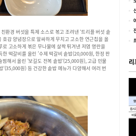
템은
하게
계기
많은
의 친환경 버섯을 특제 소스로 볶고 조려낸 ‘트리플 버섯 솥
수 
없었
 꼬막을 호감 양념장으로 알싸하게 무치고 고소한 연근칩을 올
장게
들깨가루로 고소하게 볶은 무나물에 살짝 튀겨낸 저염 명란을
‘공
가득한 떡갈비를 올린 ’수제 떡갈비 솥밥(20,000원, 한정 판
판적
해서 올린 ’보길도 전복 솥밥‘(25,000원), 고급 민물
리
스로
‘(35,000원) 등 건강한 솥밥 메뉴가 다양해서 여러 번
잠원
는 
들의
다.
맞은
아담
개 
어는
거기
의 
간 