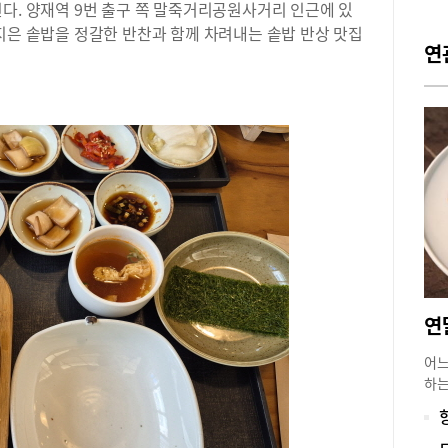
다. 양재역 9번 출구 쪽 말죽거리공원사거리 인근에 있
지은 솥밥을 정갈한 반찬과 함께 차려내는 솥밥 반상 맛집
연
어느
하는
구에
건물
완벽