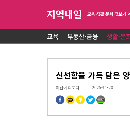
교육
부동산·금융
생활·문
신선함을 가득 담은 양
이선이 리포터
2025-11-20