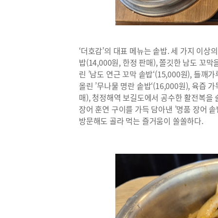
‘더호감’의 대표 메뉴는 솥밥. 세 가지 이상
밥(14,000원, 한정 판매), 쫄깃한 남도
린 ’남도 연근 꼬막 솥밥‘(15,000원), 
올린 ’무나물 명란 솥밥‘(16,000원), 육즙 
매), 청정해역 보길도에서 공수한 활전복을 술찜
장어 훈연 구이를 가득 담아낸 ’명품 장어 솥밥
방문해도 골라 먹는 즐거움이 쏠쏠하다.