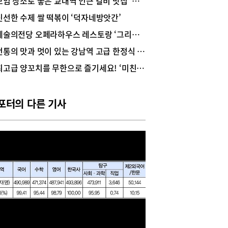
모임 장소로 좋은 교대역 인근 갈비 맛집 ‘희열’
 시간 제약 없는 품격 있는 모임이나 회식을 가능
신선한 수제 쌀 떡볶이 ‘덕자네방앗간’
 한다.25년을 버텨온 잠원동 터줏대감코로나19를
로 사람들의 식문화와 식성도 크게 변화하면서 수
예술의전당 오페라하우스 레스토랑 ‘그리시노’
 식당들이 새로 생겨나고 없어졌다. 잠원동 ‘건너
전통의 맛과 멋이 있는 강남역 고급 한정식 ‘조양관’
먹방길’로 불리는 이 골목도 그 영향에서 벗어날 수
지만 여전히 성업 중인 맛집들도 꽤 있다. 프로간
최고급 양꼬치를 무한으로 즐기세요! ‘미친양꼬치’ 양재직영점
장, 한성돈까스, 로꼬로꼬 조개찜 그리고 중식당
리’가 바로 그곳. 중식 맛이 예전과 같지 않다는 비
인 시각이 있는 요즘, ‘공리’는 변함없는 맛과 서비
포터의 다른 기사
 이 자리에서 25년을 꿋꿋하게 버텨온 대표적인
동 터줏대감이다. 30년 경력의 최석규 오너 셰프
"힘든 시기에도 고품격 음식을 고집해온 결과, 고객
 변함없는 사랑을 얻었다"며 감사 인사를 전한
24시간 운영에도 일정한 맛 유지안으로 들어서면
편의 주방을 중심으로 1층의 2개(10인·8인) 룸과
한 홀, 그리고 2층의 4개 룸, 3층의 12인석 원탁 3
등 여유롭고 아늑한 공간이 펼쳐진다. 내부 인테리
 내공 쌓인 맛집답게 편안하고 정갈한 분위기다.
에 셔츠와 정장 바지로 단정하게 차려입은 직원들
세심한 서비스가 신뢰감을 더해준다.‘공리’는 24시
영업에 단골 중심의 구조, 빠른 회전율, 안정된 품질