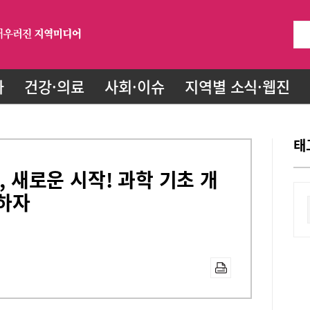
화
건강·의료
사회·이슈
지역별 소식·웹진
태
능, 새로운 시작! 과학 기초 개
하자