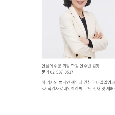
안쌤의 쉬운 과탐 학원 안수빈 원장
문의 02-537-0517
위 기사의 법적인 책임과 권한은 내일엘엠씨
<저작권자 ©내일엘엠씨, 무단 전재 및 재배