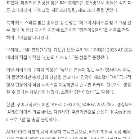
표했다. 파빌리온 현장을 찾은 IMF 총재단은 총 5명으로 이들은 각기 다
른 스파테라피, 메이크업, 헤어스타일링, 헤드 스파 등을 받았다.
특히 헤드 스파를 받은 총재단 중 한명은 ‘최고의 서비스를 받고 그냥 갈
수 없다’며 항상 자신의 지갑에 보관하던 ‘행운의 2달러’를 선물로 전달
하며 고마움을 나타냈다.
구미대는 IMF 총재단에게 ‘다보탑 모양 쿠키’와 구미대가 2025 APEC을
대비해 직접 제작한 ‘천년의 미소 비누’를 선물로 증정했다.
이날 서비스에 구미대 학생은 “높으신 분들이 찾는 국가 행사여서 주눅
이 들었었지만 총재님의 칭찬을 받고 나서 긴장이 해소됐다”며 “국가적
행사 현장에서 직접 서비스를 제공하면서 글로벌 K-뷰티 전문가로 성장
할 수 있다는 자부심이 생겼다. 소중한 경험이었다”고 말했다.
한편, 구미대학교는 이번 ‘APEC CEO 서밋 KOREA 2025’에서 경상북도
'APEC 이미용·의료서비스 지원사업' 주관기관으로 선정돼 'K-Aestheti
c 프로그램'을 총괄 운영했다.
APEC CEO 서밋의 공식 배우자 프로그램으로, APEC 회원국 정상 배우
자와 글로벌 VIP를 대상으로 한국의 미용·의료 서비스를 선보이는 국가