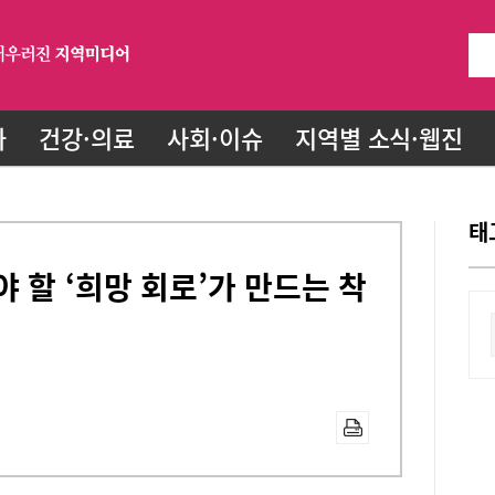
화
건강·의료
사회·이슈
지역별 소식·웹진
태
 할 ‘희망 회로’가 만드는 착