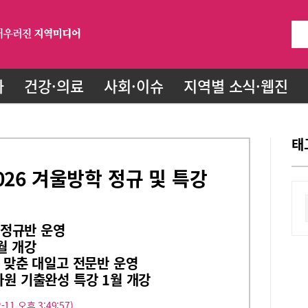
화
건강·의료
사회·이슈
지역별 소식·웹진
태
026 겨울방학 정규 및 특강
예 정규반 운영
월 개강
에 맞춘 대일고 전문반 운영
가원 기출완성 특강 1월 개강
-11 오후 3:49:57)