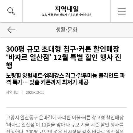
생활·문화
300평 규모 초대형 침구·커튼 할인매장
‘바자르 일산점’ 12월 특별 할인 행사 진
행
노팅힐 양털세트·엠레강스 러그·알루미늄 블라인드 파
격 특가… 맞춤 커튼까지 최저가 제공
지역내일
2025-12-11
고양시 일산동구 은마길에 자리한 이불·커튼 창고형 할인매장
‘바자르 일산점’이 12월을 맞아 대규모 겨울 시즌 할인 행사를
진행한다. 300평 규모의 넓은 전시장을 갖춘 바자르 일산점은