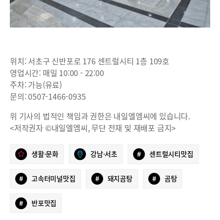
위치: 서초구 신반포로 176 센트럴시티 1층 109호
영업시간: 매일 10:00 - 22:00
주차: 가능(유료)
문의: 0507-1466-0935
위 기사의 법적인 책임과 권한은 내일엘엠씨에 있습니다.
<저작권자 ©내일엘엠씨, 무단 전재 및 재배포 금지>
생활·문화
강남·서초
#
센트럴시티맛집
#
고속터미널맛집
#
돼지곰탕
#
곰탕
#
반포맛집