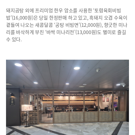
돼지곰탕 외에 프리미엄 한우 암소를 사용한 ‘토렴육회비빔
밥’(16,000원)은 당일 한정판매 하고 있고, 흑돼지 오겹 수육이
곁들여 나오는 새콤달콤 ‘공탕 비빔면’(12,000원), 향긋한 미나
리를 바삭하게 부친 ‘바싹 미나리전’(13,000원)도 별미로 즐길
수 있다.