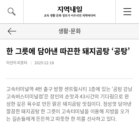
생활·문화
한 그릇에 담아낸 따끈한 돼지곰탕 ‘공탕’
이선이 리포터
2025-12-18
고속터미널역 4번 출구 방향 센트럴시티 1층에 있는 ‘공탕 강남
고속버스터미널점’은 장인의 손맛과 43시간의 기다림으로 완
성한 깊은 육수로 만든 맑은 돼지곰탕 맛집이다. 정성껏 담아낸
깔끔한 돼지곰탕 한 그릇이 고속터미널을 이용해 지방을 오가
는 길손들에게 든든하고 따뜻한 한 끼를 선사하고 있다.