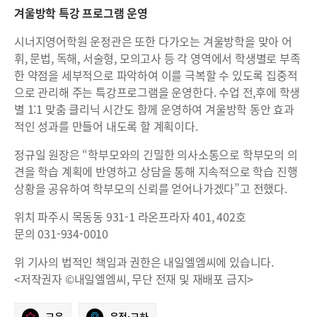
겨울방학 특강 프로그램 운영
시너지영어학원 운정관은 또한 다가오는 겨울방학을 맞아 어
휘, 문법, 독해, 서술형, 모의고사 등 각 영역에서 학생별로 부족
한 약점을 세부적으로 파악하여 이를 극복할 수 있도록 집중적
으로 관리해 주는 특강프로그램을 운영한다. 수업 전,후에 학생
별 1:1 맞춤 클리닉 시간도 함께 운영하여 겨울방학 동안 효과
적인 성과를 만들어 내도록 할 계획이다.
정규일 원장은 “학부모와의 긴밀한 의사소통으로 학부모의 의
견을 학습 계획에 반영하고 상담을 통해 지속적으로 학습 진행
상황을 공유하여 학부모의 신뢰를 얻어나가겠다”고 전했다.
위치 파주시 목동동 931-1 라온프라자 401, 402호
문의 031-934-0010
위 기사의 법적인 책임과 권한은 내일엘엠씨에 있습니다.
<저작권자 ©내일엘엠씨, 무단 전재 및 재배포 금지>
교육
운정·교하