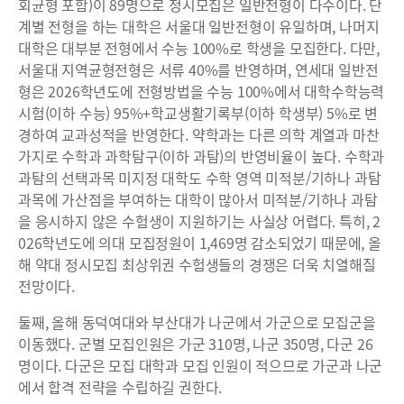
회균형 포함)이 89명으로 정시모집은 일반전형이 다수이다. 단
계별 전형을 하는 대학은 서울대 일반전형이 유일하며, 나머지
대학은 대부분 전형에서 수능 100%로 학생을 모집한다. 다만,
서울대 지역균형전형은 서류 40%를 반영하며, 연세대 일반전
형은 2026학년도에 전형방법을 수능 100%에서 대학수학능력
시험(이하 수능) 95%+학교생활기록부(이하 학생부) 5%로 변
경하여 교과성적을 반영한다. 약학과는 다른 의학 계열과 마찬
가지로 수학과 과학탐구(이하 과탐)의 반영비율이 높다. 수학과
과탐의 선택과목 미지정 대학도 수학 영역 미적분/기하나 과탐
과목에 가산점을 부여하는 대학이 많아서 미적분/기하나 과탐
을 응시하지 않은 수험생이 지원하기는 사실상 어렵다. 특히, 2
026학년도에 의대 모집정원이 1,469명 감소되었기 때문에, 올
해 약대 정시모집 최상위권 수험생들의 경쟁은 더욱 치열해질
전망이다.
둘째, 올해 동덕여대와 부산대가 나군에서 가군으로 모집군을
이동했다. 군별 모집인원은 가군 310명, 나군 350명, 다군 26
명이다. 다군은 모집 대학과 모집 인원이 적으므로 가군과 나군
에서 합격 전략을 수립하길 권한다.