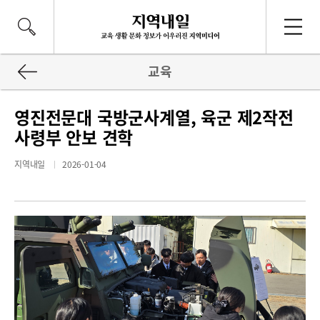
교육
영진전문대 국방군사계열, 육군 제2작전
사령부 안보 견학
지역내일
2026-01-04