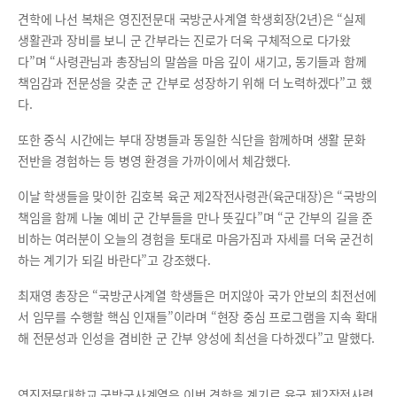
견학에 나선 복채은 영진전문대 국방군사계열 학생회장(2년)은 “실제
생활관과 장비를 보니 군 간부라는 진로가 더욱 구체적으로 다가왔
다”며 “사령관님과 총장님의 말씀을 마음 깊이 새기고, 동기들과 함께
책임감과 전문성을 갖춘 군 간부로 성장하기 위해 더 노력하겠다”고 했
다.
또한 중식 시간에는 부대 장병들과 동일한 식단을 함께하며 생활 문화
전반을 경험하는 등 병영 환경을 가까이에서 체감했다.
이날 학생들을 맞이한 김호복 육군 제2작전사령관(육군대장)은 “국방의
책임을 함께 나눌 예비 군 간부들을 만나 뜻깊다”며 “군 간부의 길을 준
비하는 여러분이 오늘의 경험을 토대로 마음가짐과 자세를 더욱 굳건히
하는 계기가 되길 바란다”고 강조했다.
최재영 총장은 “국방군사계열 학생들은 머지않아 국가 안보의 최전선에
서 임무를 수행할 핵심 인재들”이라며 “현장 중심 프로그램을 지속 확대
해 전문성과 인성을 겸비한 군 간부 양성에 최선을 다하겠다”고 말했다.
영진전문대학교 국방군사계열은 이번 견학을 계기로 육군 제2작전사령