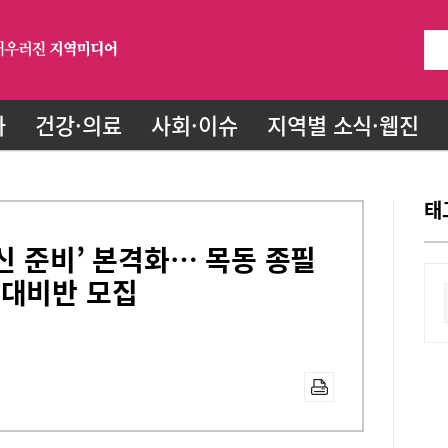
화
건강·의료
사회·이슈
지역별 소식·웹진
태
내신 준비’ 본격화… 목동 종필
신대비반 모집