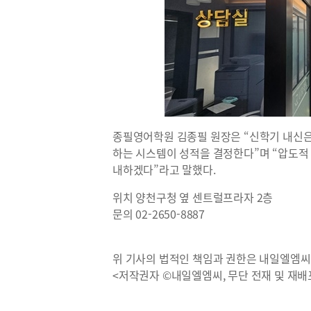
종필영어학원 김종필 원장은 “신학기 내신은
하는 시스템이 성적을 결정한다”며 “압도적
내하겠다”라고 말했다.
위치 양천구청 옆 센트럴프라자 2층
문의 02-2650-8887
위 기사의 법적인 책임과 권한은 내일엘엠씨
<저작권자 ©내일엘엠씨, 무단 전재 및 재배