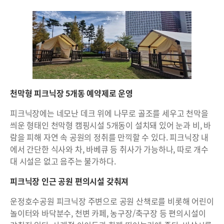
천막형 피크닉장 5개동 예약제로 운영
피크닉장에는 네모난 데크 위에 나무로 골조를 세우고 천막을
씌운 형태인 천막형 캠핑시설 5개동이 설치돼 있어 눈과 비, 바
람을 피해 자연 속 공원의 정취를 만끽할 수 있다. 피크닉장 내
에서 간단한 식사와 차, 바베큐 등 취사가 가능하나, 따로 개수
대 시설은 없고 음주는 불가하다.
피크닉장 인근 공원 편의시설 갖춰져
운정호수공원 피크닉장 주변으로 공원 산책로를 비롯해 어린이
놀이터와 바닥분수, 천변 카페, 농구장/축구장 등 편의시설이