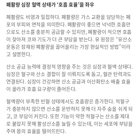
폐활량 심장 혈액 상태가 ‘호흡 효율’을 좌우
폐활량도 비염과 밀접하다. 폐활량은 가스 교환을 담당하는 폐
포의 부피와 면적을 의미한다. 폐활량이 좋으면 넉넉한 호흡만
으로도 산소를 충분히 공급할 수 있지만, 폐활량이 적으면 호흡
이 잦아져 코와 기도가 더 큰 부담을 받는다. 유 원장은 “유산소
운동은 잠재된 폐활량을 끌어올리는 가장 현실적인 방법”이라
고 설명한다.
산소 공급 능력에 결정적 영향을 주는 것은 심장과 혈액 상태다.
심장은 혈구와 산소 결합이 잘 이뤄지도록 돕고, 혈관 탄력과도
연결된다. 심장이 건강하면 산소 공급과 이산화탄소 배출 효율
이 올라가 호흡 요구량이 줄어든다.
혈액량이 부족한 빈혈 상태에서도 호흡량은 증가한다. 적혈구
가 충분하지 않으면 산소를 운반하지 못해 더 자주 숨을 쉬게 되
고, 코 부담이 커진다. 또한 기능이 약한 적혈구는 산소를 제대
로 붙잡지 못해 활성산소를 늘릴 수 있는데, 이는 세포에 부담을
주며 몸의 효율을 떨어뜨린다.