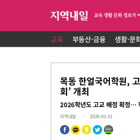
교육
부동산·금융
생활·문
목동 한얼국어학원, 고
회’ 개최
2026학년도 고교 배정 확정…
지역내일
2026-01-31