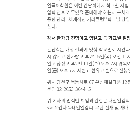
얼국어학원은 이번 간담회에서 학교별 시험 
입학 전후로 무엇을 준비해야 하는지 구체적인
꼼한 관리’ ‘체계적인 커리큘럼’ ‘학교별 담
한다.
강서 한가람 진명여고 영일고 등 학교별 일
간담회는 배정 결과에 맞춰 학교별로 시간과 일
시 강서고 한가람고 ▲2월 5일(목) 오전 11
일고 양정고 ▲2월 11일(수) 오후 7시 경복여
일(금) 오후 7시 세현고 선유고 순으로 진행
위치 양천구 목동서로 67 우성에펠타운 12
문의 02-2653-3644~5
위 기사의 법적인 책임과 권한은 내일엘엠씨
<저작권자 ©내일엘엠씨, 무단 전재 및 재배