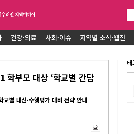
화
건강·의료
사회·이슈
지역별 소식·웹진
태
1 학부모 대상 ‘학교별 간담
 학교별 내신·수행평가 대비 전략 안내