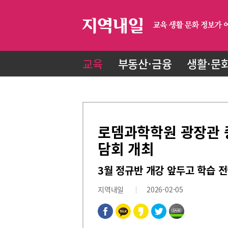
교육
부동산·금융
생활·문
로뎀과학학원 광장관 중
담회 개최
3월 정규반 개강 앞두고 학습 
지역내일
2026-02-05