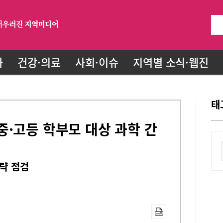
화
건강·의료
사회·이슈
지역별 소식·웹진
태
·고등 학부모 대상 과학 간
전략 점검